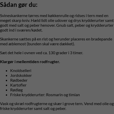
Sådan gør du:
Svineskankerne tørres med køkkenrulle og ridses i tern med en
meget skarp kniv. Hæld lidt olie udover og drys krydderurter samt
godt med salt og peber henover. Gnub salt, peber og krydderurter
godt ind i sværen/kødet.
Skankerne sættes på en rist og herunder placeres en bradepande
med æblemost (bunden skal være dækket).
Sæt det hele i ovnen ved ca. 130 grader i 3 timer.
Klargør i mellemtiden rodfrugter.
Knoldselleri
Jordskokker
Rødbeder
Kartofler
Rødløg
Friske krydderurter: Rosmarin og timian
Vask og skræl rodfrugterne og skær i grove tern. Vend med olie og
friske krydderurter samt salt og peber.