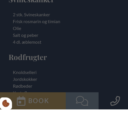
2 stk. Svineskanker
Frisk rosmarin og timian
Olie
Salt og peber
4 dl. æblemost
Rodfrugter
Knoldselleri
Jordskokker
Rødbeder
Kartofler
Rødløg
BOOK
Rosmarin og timian
Sauce