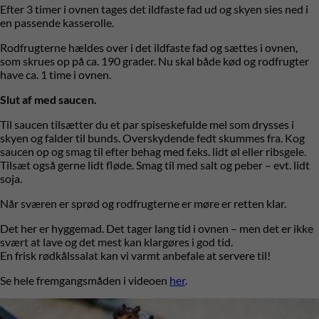
Efter 3 timer i ovnen tages det ildfaste fad ud og skyen sies ned i
en passende kasserolle.
Rodfrugterne hældes over i det ildfaste fad og sættes i ovnen,
som skrues op på ca. 190 grader. Nu skal både kød og rodfrugter
have ca. 1 time i ovnen.
Slut af med saucen.
Til saucen tilsætter du et par spiseskefulde mel som drysses i
skyen og falder til bunds. Overskydende fedt skummes fra. Kog
saucen op og smag til efter behag med f.eks. lidt øl eller ribsgele.
Tilsæt også gerne lidt fløde. Smag til med salt og peber – evt. lidt
soja.
Når sværen er sprød og rodfrugterne er møre er retten klar.
Det her er hyggemad. Det tager lang tid i ovnen – men det er ikke
svært at lave og det mest kan klargøres i god tid.
En frisk rødkålssalat kan vi varmt anbefale at servere til!
Se hele fremgangsmåden i videoen
her
.