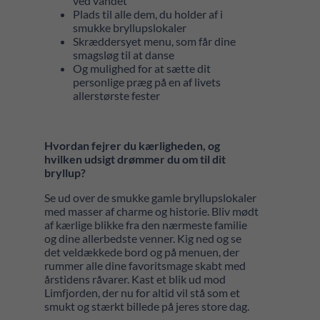
ved vandet
Plads til alle dem, du holder af i
smukke bryllupslokaler
Skræddersyet menu, som får dine
smagsløg til at danse
Og mulighed for at sætte dit
personlige præg på en af livets
allerstørste fester
Hvordan fejrer du kærligheden, og
hvilken udsigt drømmer du om til dit
bryllup?
Se ud over de smukke gamle bryllupslokaler
med masser af charme og historie. Bliv mødt
af kærlige blikke fra den nærmeste familie
og dine allerbedste venner. Kig ned og se
det veldækkede bord og på menuen, der
rummer alle dine favoritsmage skabt med
årstidens råvarer. Kast et blik ud mod
Limfjorden, der nu for altid vil stå som et
smukt og stærkt billede på jeres store dag.