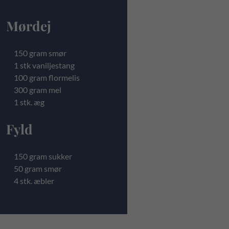
Mørdej
150 gram smør
1 stk vaniljestang
100 gram flormelis
300 gram mel
1 stk. æg
Fyld
150 gram sukker
50 gram smør
4 stk. æbler