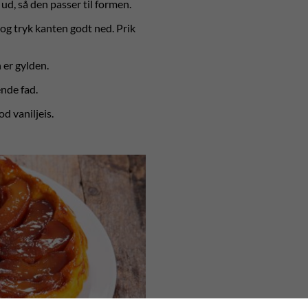
ud, så den passer til formen.
og tryk kanten godt ned. Prik
 er gylden.
nde fad.
d vaniljeis.