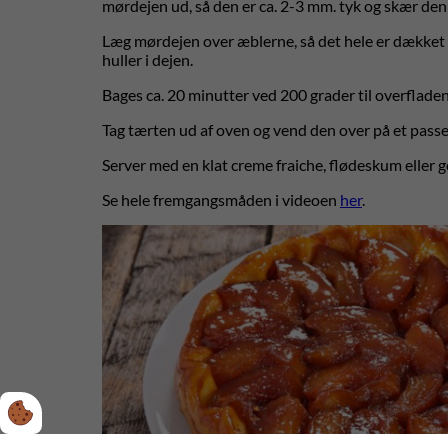
mørdejen ud, så den er ca. 2-3 mm. tyk og skær den 
Læg mørdejen over æblerne, så det hele er dækket 
huller i dejen.
Bages ca. 20 minutter ved 200 grader til overfladen
Tag tærten ud af oven og vend den over på et passe
Server med en klat creme fraiche, flødeskum eller go
Se hele fremgangsmåden i videoen
her
.