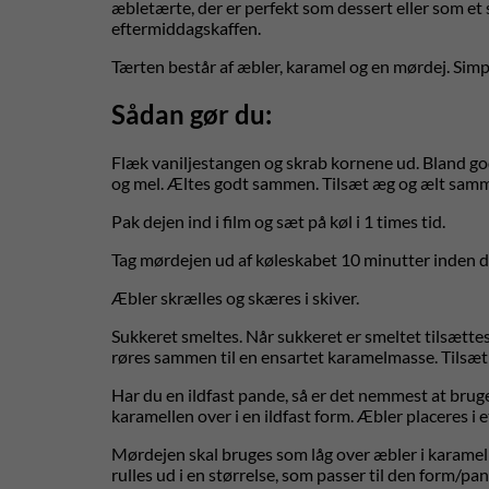
æbletærte, der er perfekt som dessert eller som et
eftermiddagskaffen.
Tærten består af æbler, karamel og en mørdej. Simp
Sådan gør du:
Flæk vaniljestangen og skrab kornene ud. Bland go
og mel. Æltes godt sammen. Tilsæt æg og ælt sammen
Pak dejen ind i film og sæt på køl i 1 times tid.
Tag mørdejen ud af køleskabet 10 minutter inden du
Æbler skrælles og skæres i skiver.
Sukkeret smeltes. Når sukkeret er smeltet tilsættes
røres sammen til en ensartet karamelmasse. Tilsæt ev
Har du en ildfast pande, så er det nemmest at brug
karamellen over i en ildfast form. Æbler placeres i e
Mørdejen skal bruges som låg over æbler i karamel
rulles ud i en størrelse, som passer til den form/pan