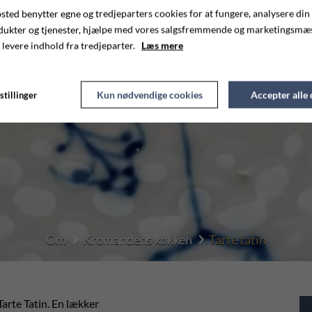
ted benytter egne og tredjeparters cookies for at fungere, analysere din
dukter og tjenester, hjælpe med vores salgsfremmende og marketingsmæ
 levere indhold fra tredjeparter.
Læs mere
Kun nødvendige cookies
Accepter alle
stillinger
Om
Kromandens køkken
Tarte tatin
Tarte Tatin. En lækker