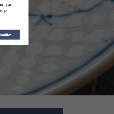
 brug af
ssige
 cookies