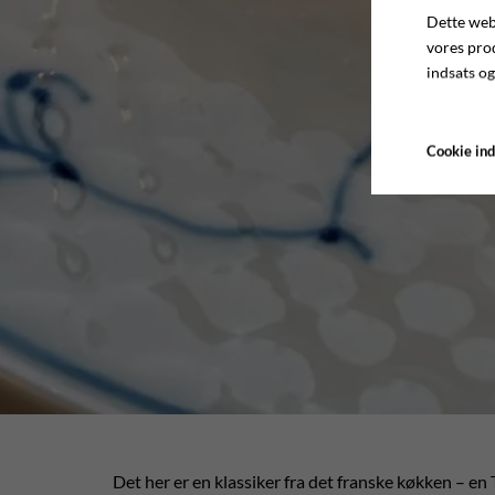
Dette webs
vores pro
indsats og
Cookie ind
Det her er en klassiker fra det franske køkken – en 