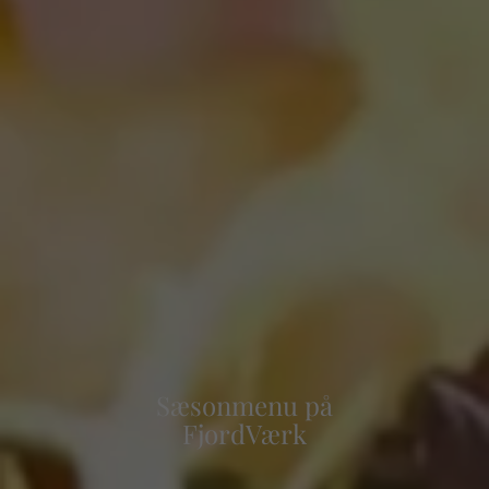
Sæsonmenu på
FjordVærk