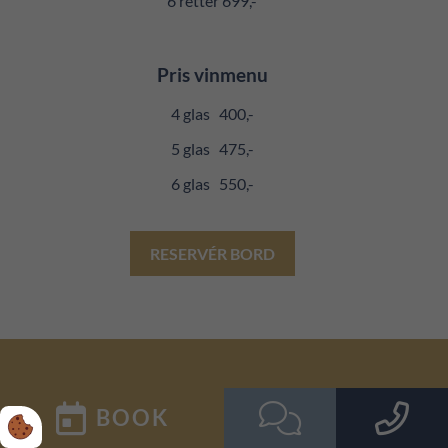
6 retter 699,-
Pris vinmenu
4 glas 400,-
5 glas 475,-
6 glas 550,-
RESERVÉR BORD
Overnat hos Tambohus
BOOK