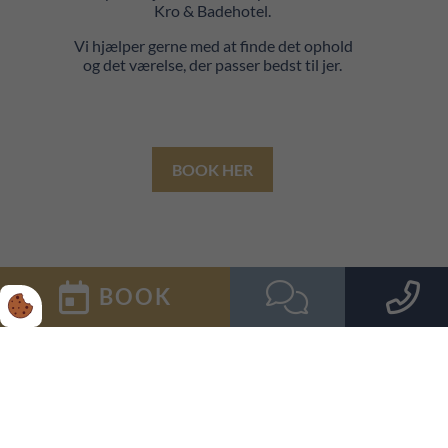
Kro & Badehotel.
Vi hjælper gerne med at finde det ophold
og det værelse, der passer bedst til jer.
BOOK HER
BOOK