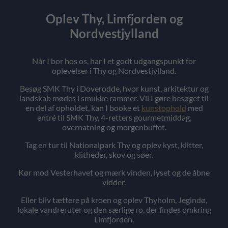
Oplev Thy, Limfjorden og
Nordvestjylland
Når I bor hos os, har I et godt udgangspunkt for
oplevelser i Thy og Nordvestjylland.
Besøg SMK Thy i Doverodde, hvor kunst, arkitektur og
landskab mødes i smukke rammer. Vil I gøre besøget til
en del af opholdet, kan I booke et
kunstophold
med
entré til SMK Thy, 4-retters gourmetmiddag,
overnatning og morgenbuffet.
Tag en tur til Nationalpark Thy og oplev kyst, klitter,
klitheder, skov og søer.
Kør mod Vesterhavet og mærk vinden, lyset og de åbne
vidder.
Eller bliv tættere på kroen og oplev Thyholm, Jegindø,
lokale vandreruter og den særlige ro, der findes omkring
Limfjorden.