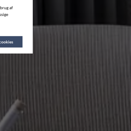
 brug af
ssige
 cookies