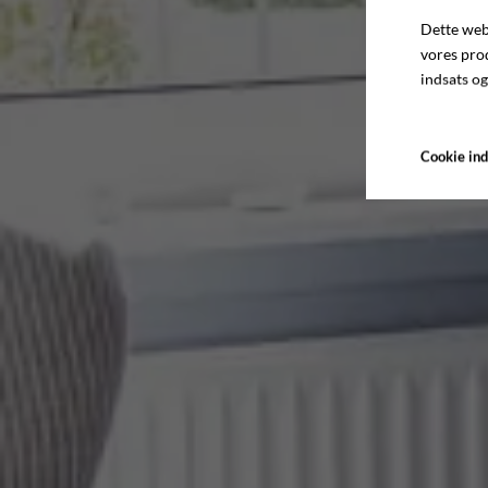
Dette webs
vores pro
indsats og
Cookie ind