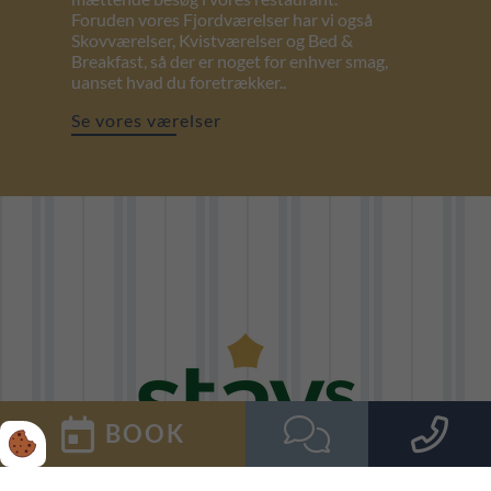
Foruden vores Fjordværelser har vi også
Skovværelser, Kvistværelser og Bed &
Breakfast, så der er noget for enhver smag,
uanset hvad du foretrækker..
Se vores værelser
BOOK