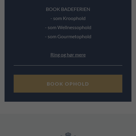
Book i dag din autentiske badeferie på Tambohus Kro &
BOOK BADEFERIEN
Badehotel, som er placeret helt exceptionelt i strandkanten
- som Kroophold
af Limfjorden på unikke Thyholm. Hos os er der tid og plads
- som Wellnessophold
til at komme helt ned i gear og slappe af - ved vandet
- som Gourmetophold
naturligvis. Book et
værelse med udsigt
til dit
sommerophold
hos os og få maksimum ud af badeferie-oplevelsen.
Ring og hør mere
Badeferie og kroophold
Du kan booke dit badeferie-ophold på flere måder. Enten
BOOK OPHOLD
som et
klassisk kroophold
, hvor du kombinerer 2 eller flere
overnatninger i dobbeltværelse med 2 retters middag eller
buffet - særligt udvalgt af kokken, og som altid, tilberedt fra
bunden.
Badeferie og wellness