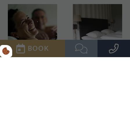
BOOK
Wellnessophold i
Kroophold i
Jylland ved Limfjorden
Vestjylland