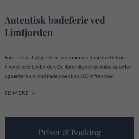
Autentisk badeferie ved
Limfjorden
Forestil dig at vågne til en smuk morgenstund med ildrød
himmel over Limfjorden. Du ifører dig morgenkåbe og tøfler
og sætter kurs mod badebroen kun 100 m fra kroen.
Om lidt venter en frisk dukkert i Limfjorden, men heldigvis
SE MERE
kan du varme dig på en morgenbitter, når du returnerer til
kroen. Her er morgenkaffen også gjort klar. Den kan du nyde i
morgenstuen med de høje paneler, det blåstribede tapet
samt en enestående udsigt over Limfjorden og Jegindø.
Priser & Booking